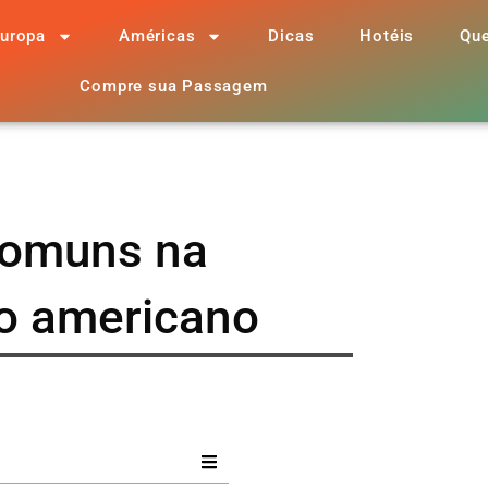
uropa
Américas
Dicas
Hotéis
Qu
Compre sua Passagem
comuns na
to americano