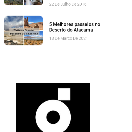
22 De Julho De 2016
5 Melhores passeios no
Deserto do Atacama
18 De Março De 2021