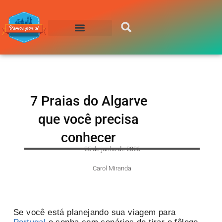
Compre sua Passagem
7 Praias do Algarve
que você precisa
conhecer
25 de junho de 2026
Carol Miranda
Se você está planejando sua viagem para