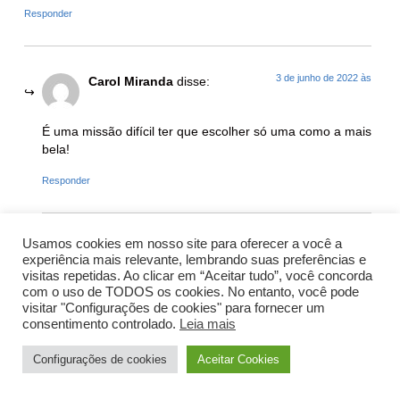
Responder
3 de junho de 2022 às
Carol Miranda
disse:
É uma missão difícil ter que escolher só uma como a mais
bela!
Responder
Usamos cookies em nosso site para oferecer a você a
12 de outubro de 2021 às
Cris
disse:
experiência mais relevante, lembrando suas preferências e
visitas repetidas. Ao clicar em “Aceitar tudo”, você concorda
com o uso de TODOS os cookies. No entanto, você pode
Carol, parabéns pelo post. Quantos dias vc recomenda ficar
visitar "Configurações de cookies" para fornecer um
para conhecer todas essas praias no inverno?
consentimento controlado.
Leia mais
Obrigada
Configurações de cookies
Aceitar Cookies
Responder