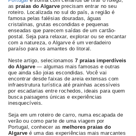
Portugal
e sonha com cenários de tirar o fôlego,
as
praias do Algarve
precisam entrar no seu
roteiro. Localizada no sul do país, a região é
famosa pelas falésias douradas, águas
cristalinas, grutas escondidas e pequenas
enseadas que parecem saídas de um cartão-
postal. Seja para relaxar, explorar ou se encantar
com a natureza, o Algarve é um verdadeiro
paraíso para os amantes do litoral.
Neste artigo, selecionamos
7 praias imperdíveis
do Algarve
— algumas mais famosas e outras
que ainda são joias escondidas. Você vai
encontrar desde faixas de areia extensas com
infraestrutura turística até prainhas acessíveis
por escadarias entre rochedos, ideais para quem
busca paisagens únicas e experiências
inesquecíveis.
Seja em um roteiro de carro, numa escapada de
verão ou como parte de uma viagem por
Portugal, conhecer as
melhores praias do
Algarve
é uma das experiências mais marcantes