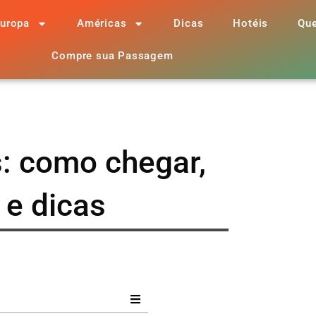
uropa
Américas
Dicas
Hotéis
Qu
Compre sua Passagem
: como chegar,
o e dicas