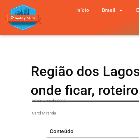
Início
Brasil
E
Região dos Lagos
onde ficar, roteir
16 de julho de 2025
Carol Miranda
Conteúdo