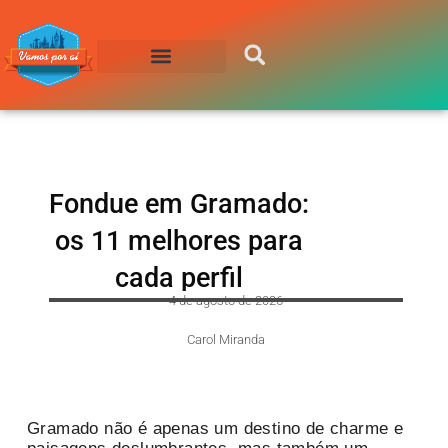
Compre sua Passagem
Fondue em Gramado:
os 11 melhores para
cada perfil
4 de agosto de 2026
Carol Miranda
Gramado não é apenas um destino de charme e