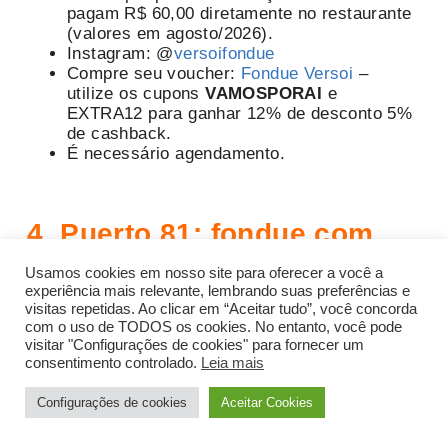
pagam R$ 60,00 diretamente no restaurante
(valores em agosto/2026).
Instagram: @
versoifondue
Compre seu voucher:
Fondue Versoi
–
utilize os cupons
VAMOSPORAI
e
EXTRA12 para ganhar 12% de desconto 5%
de cashback.
É necessário agendamento.
4. Puerto 81: fondue com
churrasco em Gramado
Usamos cookies em nosso site para oferecer a você a
experiência mais relevante, lembrando suas preferências e
visitas repetidas. Ao clicar em “Aceitar tudo”, você concorda
com o uso de TODOS os cookies. No entanto, você pode
Se você procura um fondue em Gramado com
visitar "Configurações de cookies" para fornecer um
que acompanha também rodízio de churrasco, o
consentimento controlado.
Leia mais
Puerto 81 é a opção perfeita. Você poderá
saborear uma sequência de fondues de carne,
Configurações de cookies
Aceitar Cookies
queijo, chocolate e doce de leite.