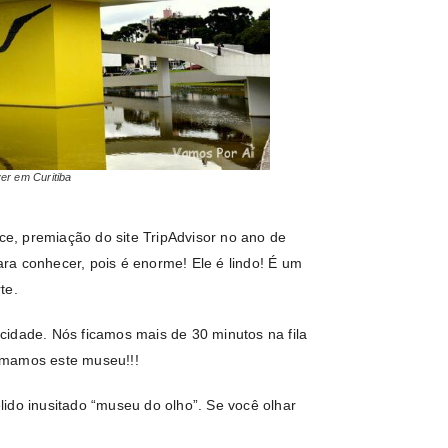
r em Curitiba
ice, premiação do site TripAdvisor no ano de
ra conhecer, pois é enorme! Ele é lindo! É um
rte.
cidade. Nós ficamos mais de 30 minutos na fila
 amamos este museu!!!
ido inusitado “museu do olho”. Se você olhar