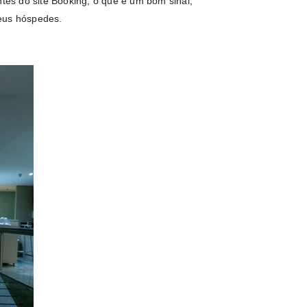
ntes do site Booking, o que é um bom sinal,
eus hóspedes.