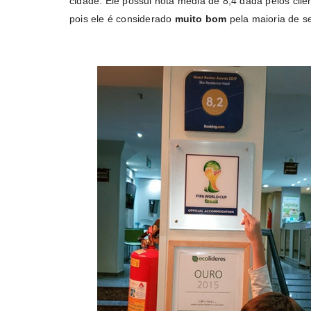
cidade. Ele possui nota média de 8,4 dada pelos clie
pois ele é considerado
muito bom
pela maioria de s