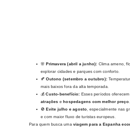
🌸
Primavera (abril a junho):
Clima ameno, flor
explorar cidades e parques com conforto.
🍂
Outono (setembro a outubro):
Temperatur
mais baixos fora da alta temporada.
💰
Custo-benefício:
Esses períodos oferece
atrações
e
hospedagens com melhor preço
🚫
Evite julho e agosto
, especialmente nas 
e com maior fluxo de turistas europeus.
Para quem busca uma
viagem para a Espanha econ