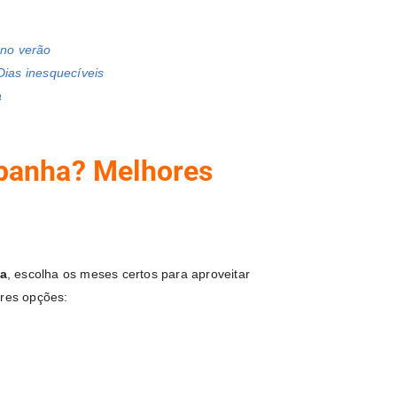
 no verão
Dias inesquecíveis
a
spanha? Melhores
ha
, escolha os meses certos para aproveitar
ores opções: