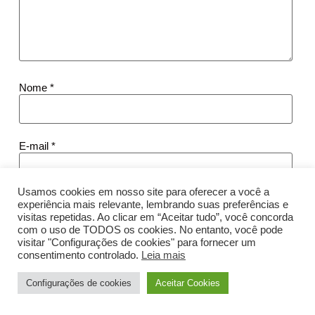
Nome
*
E-mail
*
Usamos cookies em nosso site para oferecer a você a
Site
experiência mais relevante, lembrando suas preferências e
visitas repetidas. Ao clicar em “Aceitar tudo”, você concorda
com o uso de TODOS os cookies. No entanto, você pode
visitar "Configurações de cookies" para fornecer um
consentimento controlado.
Leia mais
Salvar meus dados neste navegador para a próxima vez
Configurações de cookies
Aceitar Cookies
que eu comentar.