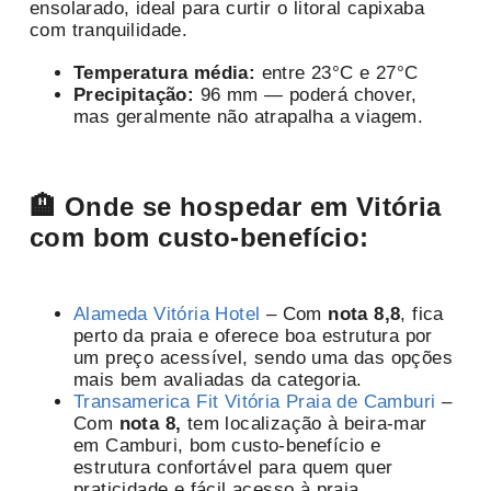
ensolarado, ideal para curtir o litoral capixaba
com tranquilidade.
Temperatura média:
entre 23°C e 27°C
Precipitação:
96 mm — poderá chover,
mas geralmente não atrapalha a viagem.
🏨 Onde se hospedar em Vitória
com bom custo-benefício:
Alameda Vitória Hotel
– Com
nota 8,8
, fica
perto da praia e oferece boa estrutura por
um preço acessível, sendo uma das opções
mais bem avaliadas da categoria.
Transamerica Fit Vitória Praia de Camburi
–
Com
nota 8,
tem localização à beira-mar
em Camburi, bom custo-benefício e
estrutura confortável para quem quer
praticidade e fácil acesso à praia