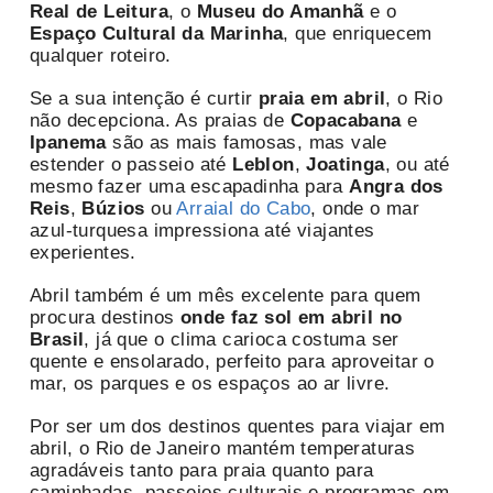
Real de Leitura
, o
Museu do Amanhã
e o
Espaço Cultural da Marinha
, que enriquecem
qualquer roteiro.
Se a sua intenção é curtir
praia em abril
, o Rio
não decepciona. As praias de
Copacabana
e
Ipanema
são as mais famosas, mas vale
estender o passeio até
Leblon
,
Joatinga
, ou até
mesmo fazer uma escapadinha para
Angra dos
Reis
,
Búzios
ou
Arraial do Cabo
, onde o mar
azul-turquesa impressiona até viajantes
experientes.
Abril também é um mês excelente para quem
procura destinos
onde faz sol em abril no
Brasil
, já que o clima carioca costuma ser
quente e ensolarado, perfeito para aproveitar o
mar, os parques e os espaços ao ar livre.
Por ser um dos destinos quentes para viajar em
abril, o Rio de Janeiro mantém temperaturas
agradáveis tanto para praia quanto para
caminhadas, passeios culturais e programas em