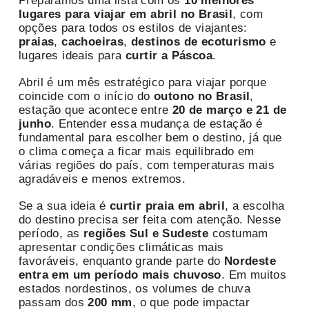
Preparamos uma lista com os
10 melhores
lugares para viajar em abril no Brasil
, com
opções para todos os estilos de viajantes:
praias
,
cachoeiras
,
destinos de ecoturismo
e
lugares ideais para
curtir a Páscoa
.
Abril é um mês estratégico para viajar porque
coincide com o início do
outono no Brasil
,
estação que acontece entre
20 de março e 21 de
junho
. Entender essa mudança de estação é
fundamental para escolher bem o destino, já que
o clima começa a ficar mais equilibrado em
várias regiões do país, com temperaturas mais
agradáveis e menos extremos.
Se a sua ideia é
curtir praia em abril
, a escolha
do destino precisa ser feita com atenção. Nesse
período, as
regiões Sul e Sudeste
costumam
apresentar condições climáticas mais
favoráveis, enquanto grande parte do
Nordeste
entra em um período mais chuvoso
. Em muitos
estados nordestinos, os volumes de chuva
passam dos
200 mm
, o que pode impactar