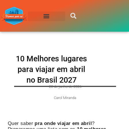
Compre sua Passagem
10 Melhores lugares
para viajar em abril
no Brasil 2027
23 de junho de 2026
Carol Miranda
Quer saber
pra onde viajar em abril
?