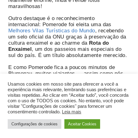
realmente enorme, linda e rende fotos
maravilhosas!
Outro destaque é o reconhecimento
internacional: Pomerode foi eleita uma das
Melhores Vilas Turísticas do Mundo
, recebendo
um selo oficial da ONU graças à preservação da
cultura enxaimel e ao charme da
Rota do
Enxaimel
, um dos passeios mais especiais do
sul do país. É um título absolutamente merecido.
E como Pomerode fica a poucos minutos de
Blumenau, muitos viajantes — assim como nós
fizemos — combinam os dois destinos em uma
Usamos cookies em nosso site para oferecer a você a
mesma viagem, aproveitando o melhor da
experiência mais relevante, lembrando suas preferências e
cultura, gastronomia e arquitetura germânica da
visitas repetidas. Ao clicar em “Aceitar tudo”, você concorda
região.
com o uso de TODOS os cookies. No entanto, você pode
visitar "Configurações de cookies" para fornecer um
consentimento controlado.
Leia mais
Configurações de cookies
Aceitar Cookies
☀️ Clima em abril em Pomerode