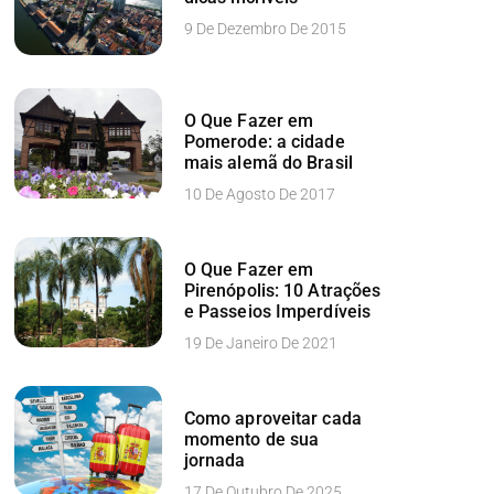
9 De Dezembro De 2015
O Que Fazer em
Pomerode: a cidade
mais alemã do Brasil
10 De Agosto De 2017
O Que Fazer em
Pirenópolis: 10 Atrações
e Passeios Imperdíveis
19 De Janeiro De 2021
Como aproveitar cada
momento de sua
jornada
17 De Outubro De 2025