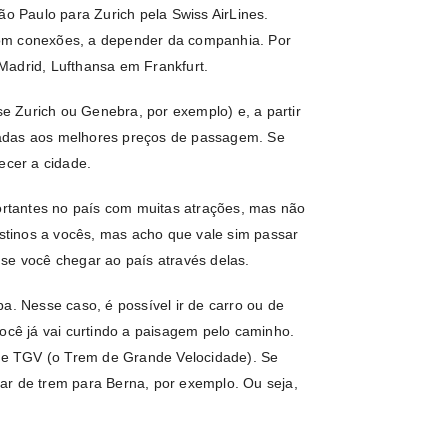
ão Paulo para Zurich pela Swiss AirLines.
om conexões, a depender da companhia. Por
Madrid, Lufthansa em Frankfurt.
se Zurich ou Genebra, por exemplo) e, a partir
nadas aos melhores preços de passagem. Se
ecer a cidade.
rtantes no país com muitas atrações, mas não
estinos a vocês, mas acho que vale sim passar
se você chegar ao país através delas.
a. Nesse caso, é possível ir de carro ou de
ocê já vai curtindo a paisagem pelo caminho.
 de TGV (o Trem de Grande Velocidade). Se
ar de trem para Berna, por exemplo. Ou seja,