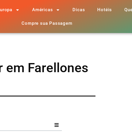
uropa
Américas
Dicas
Hotéis
Qu
Compre sua Passagem
 em Farellones