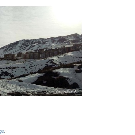
ago
;