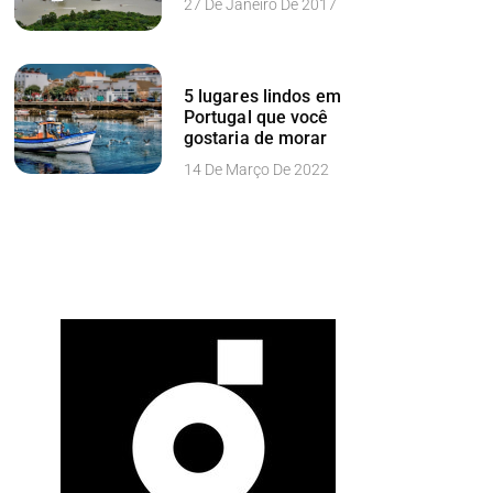
27 De Janeiro De 2017
5 lugares lindos em
Portugal que você
gostaria de morar
14 De Março De 2022