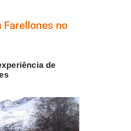
 Farellones no
experiência de
es