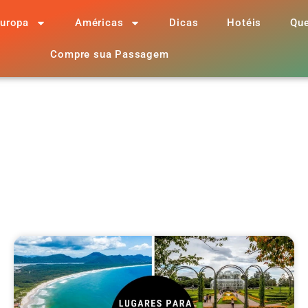
uropa
Américas
Dicas
Hotéis
Qu
Compre sua Passagem