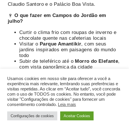
Claudio Santoro e o Palácio Boa Vista.
🍷
O que fazer em Campos do Jordão em
julho?
Curtir o clima frio com roupas de inverno e
chocolate quente nas cafeterias locais
Visitar o
Parque Amantikir
, com seus
jardins inspirados em paisagens do mundo
todo
Subir de teleférico até o
Morro do Elefante
,
com vista panorâmica da cidade
Passear pelo
bairro Capivari
, com lojinhas
charmosas, restaurantes, bares e
Usamos cookies em nosso site para oferecer a você a
cervejarias artesanais
experiência mais relevante, lembrando suas preferências e
visitas repetidas. Ao clicar em “Aceitar tudo”, você concorda
Apreciar apresentações do
Festival
com o uso de TODOS os cookies. No entanto, você pode
Internacional de Inverno de Campos do
visitar "Configurações de cookies" para fornecer um
Jordão
.
consentimento controlado.
Leia mais
Confira
20 dicas de passeios em Campos
do Jordão
.
Configurações de cookies
Aceitar Cookies
💑
Campos do Jordão é ideal para: