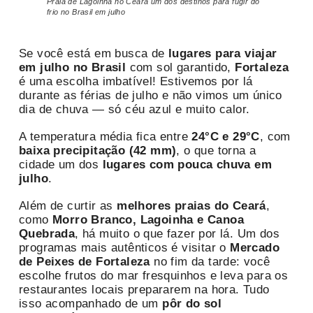
Praia de Lagoinha no Ceará
um dos destinos para fugir do
frio no Brasil em julho
Se você está em busca de
lugares para viajar
em julho no Brasil
com sol garantido,
Fortaleza
é uma escolha imbatível! Estivemos por lá
durante as férias de julho e não vimos um único
dia de chuva — só céu azul e muito calor.
A temperatura média fica entre
24°C e 29°C
, com
baixa precipitação (42 mm)
, o que torna a
cidade um dos
lugares com pouca chuva em
julho
.
Além de curtir as
melhores praias do Ceará
,
como
Morro Branco, Lagoinha e Canoa
Quebrada
, há muito o que fazer por lá. Um dos
programas mais autênticos é visitar o
Mercado
de Peixes de Fortaleza
no fim da tarde: você
escolhe frutos do mar fresquinhos e leva para os
restaurantes locais prepararem na hora. Tudo
isso acompanhado de um
pôr do sol